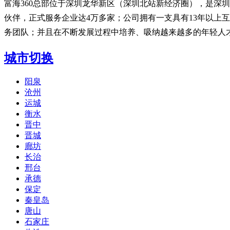
富海360总部位于深圳龙华新区（深圳北站新经济圈），是深圳市东
伙伴，正式服务企业达4万多家；公司拥有一支具有13年以上
务团队；并且在不断发展过程中培养、吸纳越来越多的年轻人
城市切换
阳泉
沧州
运城
衡水
晋中
晋城
廊坊
长治
邢台
承德
保定
秦皇岛
唐山
石家庄