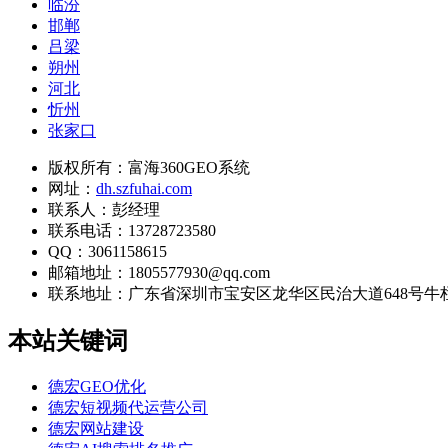
临汾
邯郸
吕梁
朔州
河北
忻州
张家口
版权所有：富海360GEO系统
网址：
dh.szfuhai.com
联系人：彭经理
联系电话：13728723580
QQ：3061158615
邮箱地址：1805577930@qq.com
联系地址：
广东省深圳市宝安区龙华区民治大道648号牛栏前大
本站关键词
德宏GEO优化
德宏短视频代运营公司
德宏网站建设