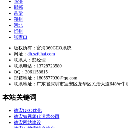
临汾
邯郸
吕梁
朔州
河北
忻州
张家口
版权所有：富海360GEO系统
网址：
dh.szfuhai.com
联系人：彭经理
联系电话：13728723580
QQ：3061158615
邮箱地址：1805577930@qq.com
联系地址：
广东省深圳市宝安区龙华区民治大道648号牛栏前大
本站关键词
德宏GEO优化
德宏短视频代运营公司
德宏网站建设