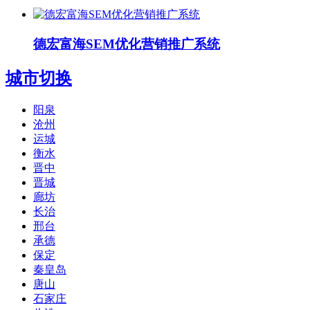
德宏富海SEM优化营销推广系统
城市切换
阳泉
沧州
运城
衡水
晋中
晋城
廊坊
长治
邢台
承德
保定
秦皇岛
唐山
石家庄