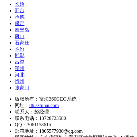
长治
邢台
承德
保定
秦皇岛
唐山
石家庄
临汾
邯郸
吕梁
朔州
河北
忻州
张家口
版权所有：富海360GEO系统
网址：
dh.szfuhai.com
联系人：彭经理
联系电话：13728723580
QQ：3061158615
邮箱地址：1805577930@qq.com